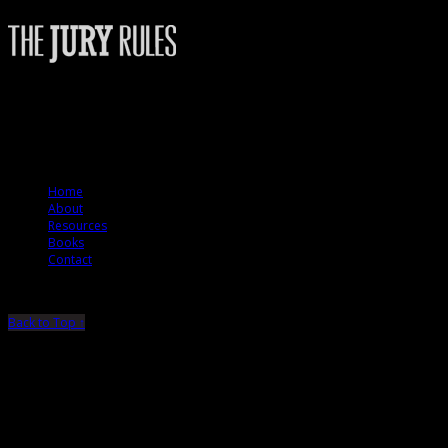
The Jury Rules – a resource to people who want to better understand how
juries think.
© 2012 The Jury Rules
Home
About
Resources
Books
Contact
Back to Top ↑