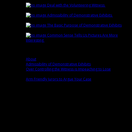
1st | by
Trey Cox
Deal with the Volunteering Witness
February
22nd | by
Trey Cox
Admissibility of Demonstrative Exhibits
February
15th | by
Trey Cox
The Basic Purpose of Demonstrative Exhibits
February 8th | by
Trey Cox
Common Sense Tells Us Pictures Are More
Interesting
February 1st | by
Trey Cox
Popular
About
0 comment(s)
Admissibility of Demonstrative Exhibits
0 comment(s)
Over Controlling the Witness is Impeaching to Lose
0
comment(s)
Arm Friendly Jurors to Argue Your Case
0 comment(s)
Fans