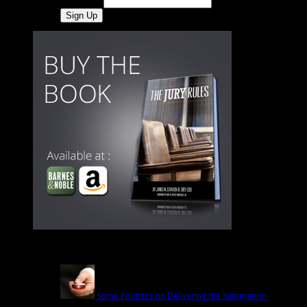
Last Name
Latest
Some Pointers on Delivering the Summation
March