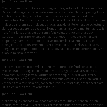
John Doe
– Law Firm
“Suspendisse potenti. Aenean ac magna dolor, sollicitudin dignissim dolor.
Duis ac tellus eget lacus convallis venenatis ut ac felis. Nam adipiscing, ligula
eu rhoncus facilisis, lacus libero accumsan est, vel hendrerit odio orci
egestas felis. Nulla auctor augue vel elit vehicula tincidunt. Nullam bibendum
malesuada lorem, sed malesuada lacus gravida ut. Pellentesque ac lectus id
dui laoreet posuere id eget ante. Donec magna nisl, condimentum ac iaculis
non, fringilla at purus. Duis ut sem a felis volutpat aliquam et a odio.
Curabitur rhoncus pellentesque mauris et rutrum. Aliquam elementum
adipiscing dui vitae porttitor. Proin vestibulum lacinia tempus. Fusce sit
amet justo ut leo posuere tempus et pulvinar arcu. Phasellus at elit sem.
Integer ullamcorper, dolor non malesuada ultricies, lectus tortor mattis velit,
a mollis mi sem in tortor.”
Jane Doe
– Law Firm
“Fusce volutpat volutpat velit, nec euismod turpis eleifend consectetur.
Maecenas ultricies ligula quis mauris rhoncus egestas. Mauris diam elit,
sodales vitae fringilla vitae, dictum sit amet neque. Duis at varius felis.
Praesent aliquet aliquam commodo. Vivamus viverra nisl nec diam iaculis
venenatis. Vivamus sem nisi, consectetur vel eleifend quis, ornare sed diam.
Duis dictum eros sed est ornare iaculis.”
Jane Doe
– Law Firm
“Pellentesque venenatis volutpat diam sit amet ultricies. Aenean id nibh
mauris, at feugiat dui. Sed et nisl eget felis dapibus lobortis. Proin nec est in