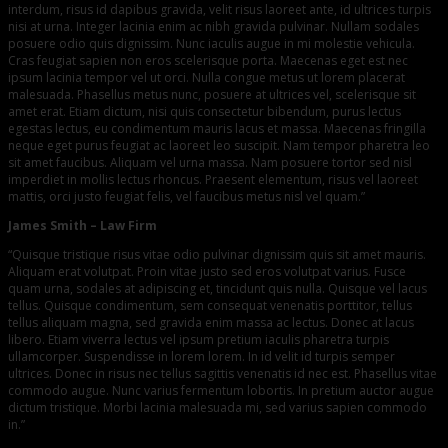
interdum, risus id dapibus gravida, velit risus laoreet ante, id ultrices turpis
nisi at urna. Integer lacinia enim ac nibh gravida pulvinar. Nullam sodales
posuere odio quis dignissim. Nunc iaculis augue in mi molestie vehicula.
Cras feugiat sapien non eros scelerisque porta. Maecenas eget est nec
ipsum lacinia tempor vel ut orci. Nulla congue metus ut lorem placerat
malesuada. Phasellus metus nunc, posuere at ultrices vel, scelerisque sit
amet erat. Etiam dictum, nisi quis consectetur bibendum, purus lectus
egestas lectus, eu condimentum mauris lacus et massa. Maecenas fringilla
neque eget purus feugiat ac laoreet leo suscipit. Nam tempor pharetra leo
sit amet faucibus. Aliquam vel urna massa. Nam posuere tortor sed nisl
imperdiet in mollis lectus rhoncus. Praesent elementum, risus vel laoreet
mattis, orci justo feugiat felis, vel faucibus metus nisl vel quam.”
James Smith – Law Firm
“Quisque tristique risus vitae odio pulvinar dignissim quis sit amet mauris.
Aliquam erat volutpat. Proin vitae justo sed eros volutpat varius. Fusce
quam urna, sodales at adipiscing et, tincidunt quis nulla. Quisque vel lacus
tellus. Quisque condimentum, sem consequat venenatis porttitor, tellus
tellus aliquam magna, sed gravida enim massa ac lectus. Donec at lacus
libero. Etiam viverra lectus vel ipsum pretium iaculis pharetra turpis
ullamcorper. Suspendisse in lorem lorem. In id velit id turpis semper
ultrices. Donec in risus nec tellus sagittis venenatis id nec est. Phasellus vitae
commodo augue. Nunc varius fermentum lobortis. In pretium auctor augue
dictum tristique. Morbi lacinia malesuada mi, sed varius sapien commodo
in.”