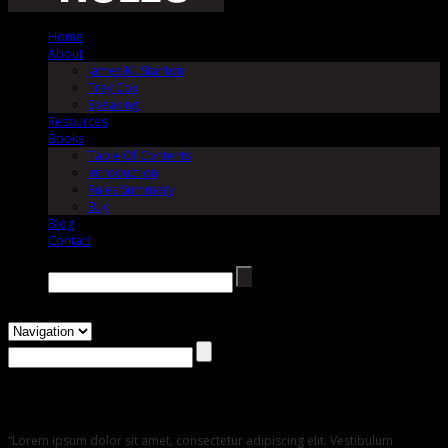
Home
About
James M. Stanton
Trey Cox
Speaking
Resources
Books
Table Of Contents
Introduction
Rules Summary
Buy
Blog
Contact
Search →
Testimonials
“Lorem ipsum dolor sit amet, consectetur adipiscing elit. Vestibulum