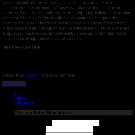
risus imperdiet semper. Integer egestas pretium vehicula. Morbi
ullamcorper iaculis fermentum. Phasellus ut diam vel leo ullamcorper
hendrerit. Donec laoreet pulvinar tortor ut adipiscing. Pellentesque pretium
venenatis felis, in eleifend tellus ultricies ac. Mauris quis neque odio.
Vivamus iaculis varius hendrerit. Sed non nisi purus. Suspendisse potenti.
Suspendisse sed nisi non sapien pretium volutpat nec quis turpis. Vivamus
tempus ipsum at libero euismod et vestibulum lectus rutrum. Nam tortor
nunc, dictum at vulputate et, placerat quis lorem.”
Jane Doe
– Law Firm
Leave a Reply
You must be
logged in
to post a comment.
Back to Top ↑
3
Fans
0
Followers
The Jury Rules Newsletter
Email Address
First Name